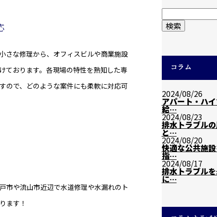
応
小さな修理から、オフィスビルや商業施設
コラム
けております。各現場の特性を熟知した専
すので、どのような案件にも柔軟に対応可
2024/08/26
アパート・ハイ
給…
2024/08/23
排水トラブルの
と…
2024/08/20
快適な公共施設
指…
2024/08/17
排水トラブルを
に…
戸市や流山市近辺で水道修理や水漏れのト
ります！