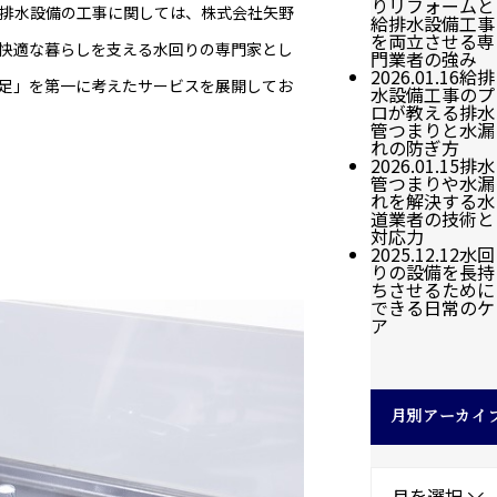
りリフォームと
排水設備の工事に関しては、株式会社矢野
給排水設備工事
を両立させる専
快適な暮らしを支える水回りの専門家とし
門業者の強み
2026.01.16
給排
足」を第一に考えたサービスを展開してお
水設備工事のプ
ロが教える排水
管つまりと水漏
れの防ぎ方
2026.01.15
排水
管つまりや水漏
れを解決する水
道業者の技術と
対応力
2025.12.12
水回
りの設備を長持
ちさせるために
できる日常のケ
ア
月別アーカイ
月を選択