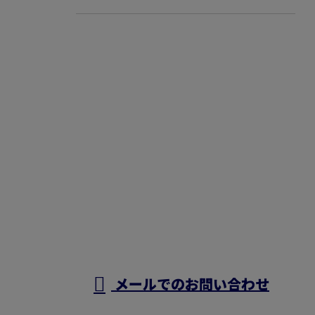
お問い合わせ
お電話でのお問い合わせ
0800-170-6448
千葉県柏市な
どで排水管つ
（フリーダイヤル）
営業時間／8：00～20：00 ※営業電話お断り
メールでのお問い合わせ